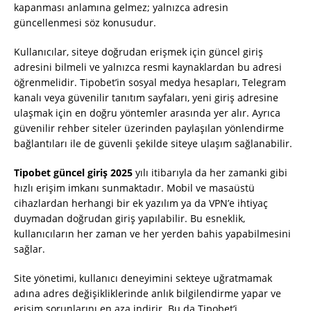
kapanması anlamına gelmez; yalnızca adresin
güncellenmesi söz konusudur.
Kullanıcılar, siteye doğrudan erişmek için güncel giriş
adresini bilmeli ve yalnızca resmi kaynaklardan bu adresi
öğrenmelidir. Tipobet’in sosyal medya hesapları, Telegram
kanalı veya güvenilir tanıtım sayfaları, yeni giriş adresine
ulaşmak için en doğru yöntemler arasında yer alır. Ayrıca
güvenilir rehber siteler üzerinden paylaşılan yönlendirme
bağlantıları ile de güvenli şekilde siteye ulaşım sağlanabilir.
Tipobet güncel giriş 2025
yılı itibarıyla da her zamanki gibi
hızlı erişim imkanı sunmaktadır. Mobil ve masaüstü
cihazlardan herhangi bir ek yazılım ya da VPN’e ihtiyaç
duymadan doğrudan giriş yapılabilir. Bu esneklik,
kullanıcıların her zaman ve her yerden bahis yapabilmesini
sağlar.
Site yönetimi, kullanıcı deneyimini sekteye uğratmamak
adına adres değişikliklerinde anlık bilgilendirme yapar ve
erişim sorunlarını en aza indirir. Bu da Tipobet’i,