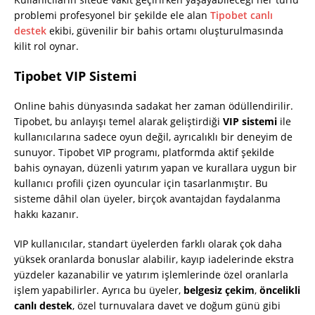
problemi profesyonel bir şekilde ele alan
Tipobet canlı
destek
ekibi
, güvenilir bir bahis ortamı oluşturulmasında
kilit rol oynar.
Tipobet VIP Sistemi
Online bahis dünyasında sadakat her zaman ödüllendirilir.
Tipobet, bu anlayışı temel alarak geliştirdiği
VIP sistemi
ile
kullanıcılarına sadece oyun değil, ayrıcalıklı bir deneyim de
sunuyor. Tipobet VIP programı, platformda aktif şekilde
bahis oynayan, düzenli yatırım yapan ve kurallara uygun bir
kullanıcı profili çizen oyuncular için tasarlanmıştır. Bu
sisteme dâhil olan üyeler, birçok avantajdan faydalanma
hakkı kazanır.
VIP kullanıcılar, standart üyelerden farklı olarak çok daha
yüksek oranlarda bonuslar alabilir, kayıp iadelerinde ekstra
yüzdeler kazanabilir ve yatırım işlemlerinde özel oranlarla
işlem yapabilirler. Ayrıca bu üyeler,
belgesiz çekim
,
öncelikli
canlı destek
, özel turnuvalara davet ve doğum günü gibi