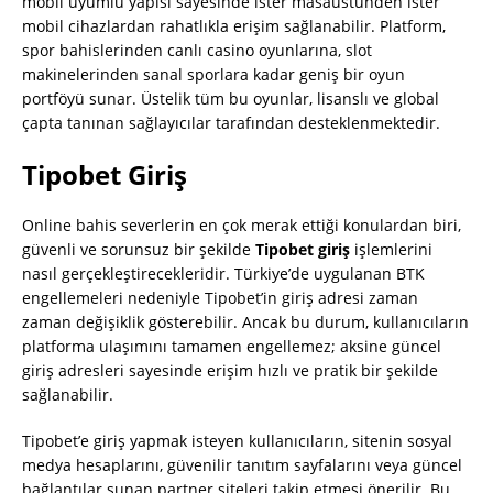
mobil uyumlu yapısı sayesinde ister masaüstünden ister
mobil cihazlardan rahatlıkla erişim sağlanabilir. Platform,
spor bahislerinden canlı casino oyunlarına, slot
makinelerinden sanal sporlara kadar geniş bir oyun
portföyü sunar. Üstelik tüm bu oyunlar, lisanslı ve global
çapta tanınan sağlayıcılar tarafından desteklenmektedir.
Tipobet Giriş
Online bahis severlerin en çok merak ettiği konulardan biri,
güvenli ve sorunsuz bir şekilde
Tipobet giriş
işlemlerini
nasıl gerçekleştirecekleridir. Türkiye’de uygulanan BTK
engellemeleri nedeniyle Tipobet’in giriş adresi zaman
zaman değişiklik gösterebilir. Ancak bu durum, kullanıcıların
platforma ulaşımını tamamen engellemez; aksine güncel
giriş adresleri sayesinde erişim hızlı ve pratik bir şekilde
sağlanabilir.
Tipobet’e giriş yapmak isteyen kullanıcıların, sitenin sosyal
medya hesaplarını, güvenilir tanıtım sayfalarını veya güncel
bağlantılar sunan partner siteleri takip etmesi önerilir. Bu