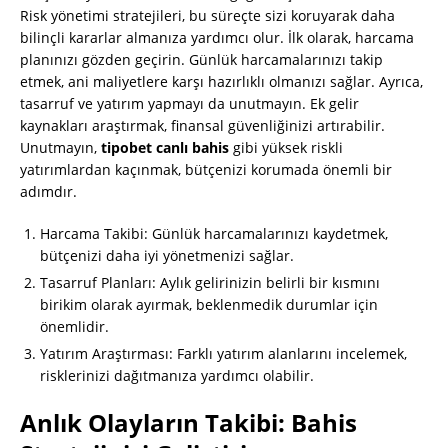
Risk yönetimi stratejileri, bu süreçte sizi koruyarak daha
bilinçli kararlar almanıza yardımcı olur. İlk olarak, harcama
planınızı gözden geçirin. Günlük harcamalarınızı takip
etmek, ani maliyetlere karşı hazırlıklı olmanızı sağlar. Ayrıca,
tasarruf ve yatırım yapmayı da unutmayın. Ek gelir
kaynakları araştırmak, finansal güvenliğinizi artırabilir.
Unutmayın,
tipobet canlı bahis
gibi yüksek riskli
yatırımlardan kaçınmak, bütçenizi korumada önemli bir
adımdır.
Harcama Takibi: Günlük harcamalarınızı kaydetmek,
bütçenizi daha iyi yönetmenizi sağlar.
Tasarruf Planları: Aylık gelirinizin belirli bir kısmını
birikim olarak ayırmak, beklenmedik durumlar için
önemlidir.
Yatırım Araştırması: Farklı yatırım alanlarını incelemek,
risklerinizi dağıtmanıza yardımcı olabilir.
Anlık Olayların Takibi: Bahis