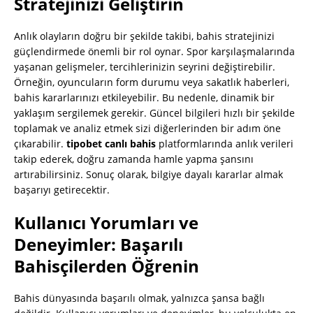
Stratejinizi Geliştirin
Anlık olayların doğru bir şekilde takibi, bahis stratejinizi
güçlendirmede önemli bir rol oynar. Spor karşılaşmalarında
yaşanan gelişmeler, tercihlerinizin seyrini değiştirebilir.
Örneğin, oyuncuların form durumu veya sakatlık haberleri,
bahis kararlarınızı etkileyebilir. Bu nedenle, dinamik bir
yaklaşım sergilemek gerekir. Güncel bilgileri hızlı bir şekilde
toplamak ve analiz etmek sizi diğerlerinden bir adım öne
çıkarabilir.
tipobet canlı bahis
platformlarında anlık verileri
takip ederek, doğru zamanda hamle yapma şansını
artırabilirsiniz. Sonuç olarak, bilgiye dayalı kararlar almak
başarıyı getirecektir.
Kullanıcı Yorumları ve
Deneyimler: Başarılı
Bahisçilerden Öğrenin
Bahis dünyasında başarılı olmak, yalnızca şansa bağlı