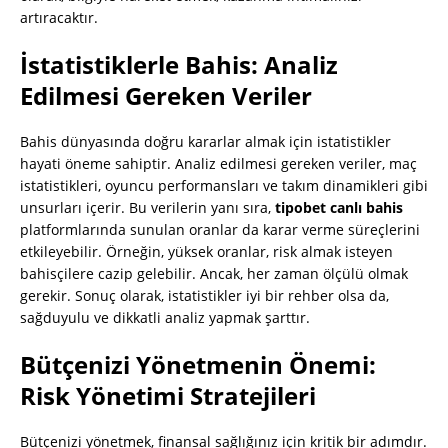
artıracaktır.
İstatistiklerle Bahis: Analiz
Edilmesi Gereken Veriler
Bahis dünyasında doğru kararlar almak için istatistikler
hayati öneme sahiptir. Analiz edilmesi gereken veriler, maç
istatistikleri, oyuncu performansları ve takım dinamikleri gibi
unsurları içerir. Bu verilerin yanı sıra,
tipobet canlı bahis
platformlarında sunulan oranlar da karar verme süreçlerini
etkileyebilir. Örneğin, yüksek oranlar, risk almak isteyen
bahisçilere cazip gelebilir. Ancak, her zaman ölçülü olmak
gerekir. Sonuç olarak, istatistikler iyi bir rehber olsa da,
sağduyulu ve dikkatli analiz yapmak şarttır.
Bütçenizi Yönetmenin Önemi:
Risk Yönetimi Stratejileri
Bütçenizi yönetmek, finansal sağlığınız için kritik bir adımdır.