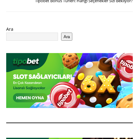
Tipobet Bonus Türleri: Hangi Seçenekler Sizi Bekliyor?
Ara
Ara