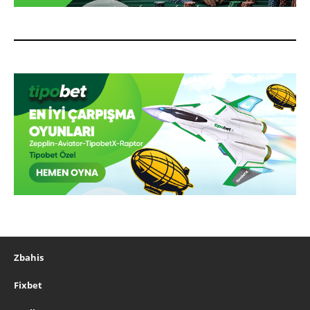
Zbahis
Fixbet