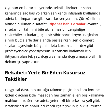
Oyunun en hararetli yerinde, teknik direktörler saha
kenarında saç baş yolarken sen kendi ihtişamlı krallığında
adeta bir imparator gibi kararlar veriyorsun. Çünkü elinin
altında bulunan o şatafatlı
tipobet bahis oranları
avantajı,
sıradan bir tahmini bile akıl almaz bir zenginliğe
çevirebilecek kadar güçlü bir sihir barındırıyor. Başkaları
sınırlı bütçelerle dar alanda paslaşırken, sen o cömert
sayılar sayesinde bütçeni adeta kurumsal bir dev gibi
profesyonelce yönetiyorsun. Kazancını katlamak için
ihtiyacın olan tek şey, doğru zamanda doğru maça o sihirli
dokunuşu yapmaktır.
Rekabeti Yerle Bir Eden Kusursuz
Taktikler
Duygusal davranıp tuttuğu takımın peşinden körü körüne
giden o acemi kitle, masadan her zaman elleri boş kalkmaya
mahkumdur. Sen ise adeta yetenekli bir orkestra şefi gibi,
istatistikleri ve analizleri kendi eşsiz şovun için kusursuzca