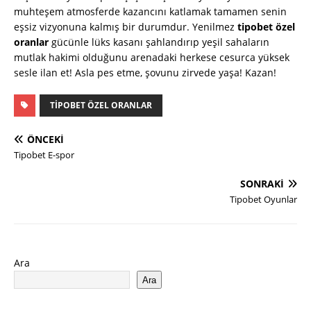
muhteşem atmosferde kazancını katlamak tamamen senin
eşsiz vizyonuna kalmış bir durumdur. Yenilmez
tipobet özel
oranlar
gücünle lüks kasanı şahlandırıp yeşil sahaların
mutlak hakimi olduğunu arenadaki herkese cesurca yüksek
sesle ilan et! Asla pes etme, şovunu zirvede yaşa! Kazan!
TIPOBET ÖZEL ORANLAR
ÖNCEKI
Tipobet E-spor
SONRAKI
Tipobet Oyunlar
Ara
Ara