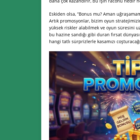
daha çok kazandırır, bu işin raconu nedir 
Eskiden olsa, “Bonus mu? Aman uğraşamam çe
Artık promosyonlar, bizim oyun stratejimiz
yüksek riskler alabilmek ve oyun süresini u
bu hazine sandığı gibi duran fırsat dünyası
hangi tatlı sürprizlerle kasamızı coşturacağ