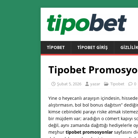
TIPOBET
TIPOBET GIRIŞ
GIZLILI
Tipobet Promosyo
Şubat 5, 2026
yazar
Tipobet
0
Yine o heyecanlı arayışın içindesin, hissed
alıştırmasın, bol bol bonus dağıtsın” dediği
kimse cebindeki parayı riske atmak istemez,
bir müjdem var; aradığın o cömert kapıyı 
değil, aynı zamanda dağıttığı hediyelerle 
meşhur
tipobet promosyonlar
sayfasını di